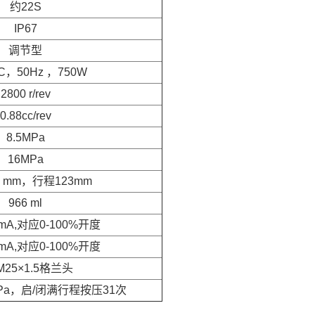
约22S
IP67
调节型
C，50Hz ，750W
2800 r/rev
0.88cc/rev
8.5MPa
16MPa
0 mm，行程123mm
966 ml
20mA,对应0-100%开度
20mA,对应0-100%开度
M25×1.5格兰头
1MPa，启/闭满行程按压31次