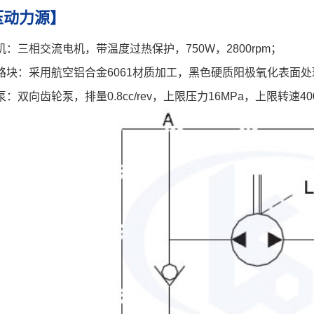
压动力源】
机：三相交流电机，带温度过热保护，750W，2800rpm；
路块：采用航空铝合金6061材质加工，黑色硬质阳极氧化表面
泵：双向齿轮泵，排量0.8cc/rev，上限压力16MPa，上限转速4