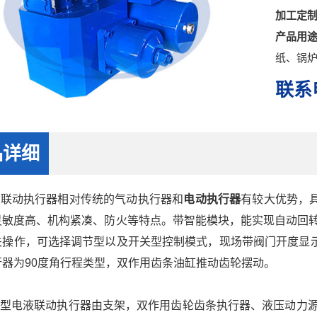
加工定
产品用
纸、锅
联系电
品详细
液联动执行器
相对传统的气动
执行器
和
电动执行器
有较大优势，
灵敏度高、机构紧凑、防火等特点。
带智能模块，能实现自动回转
关操作，可选择调节型以及开关型控制模式，现场带阀门开度显
行器为90度角行程类型，双作用齿条油缸推动齿轮摆动。
型
电液联动执行器
由支架，双作用齿轮齿条执行器、液压动力源