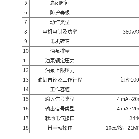
5
启闭时间
6
防护等级
7
动作类型
8
电机电制及功率
380VA
9
电机转速
10
油泵排量
11
油泵额定压力
12
油泵上限压力
13
油缸直径及工作行程
缸径10
14
工作容腔
15
输入信号类型
4 mA ~
16
输出信号类型
4 mA ~
17
就地电气接口
2个
18
带手动操作
10cc/按，2