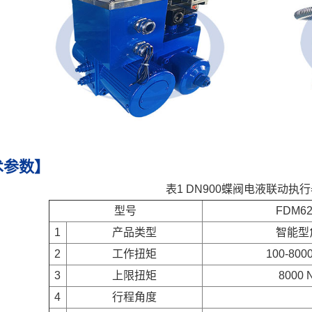
术参数】
表1 DN900蝶阀
电液联动执行
型号
FDM62
1
产品类型
智能型
2
工作扭矩
100-80
3
上限扭矩
8000
4
行程角度